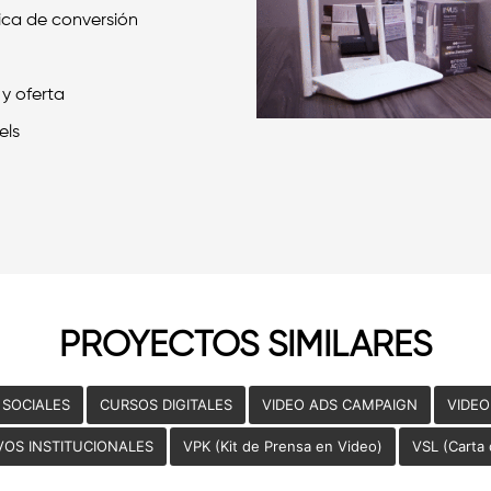
gica de conversión
y oferta
els
PROYECTOS SIMILARES
 SOCIALES
CURSOS DIGITALES
VIDEO ADS CAMPAIGN
VIDE
VOS INSTITUCIONALES
VPK (Kit de Prensa en Video)
VSL (Carta