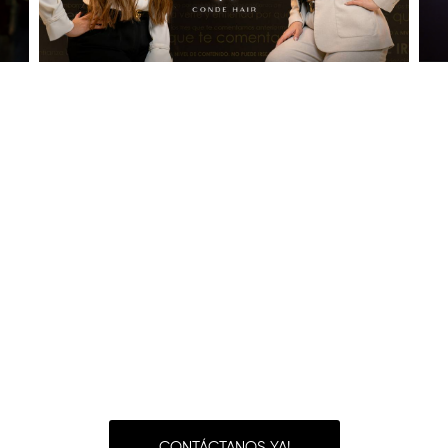
uede ser excelente, pero si no lo present
vende.
 producimos VSL diseñados para convertir, combinando estrat
y dirección audiovisual profesional.
CONTÁCTANOS YA!