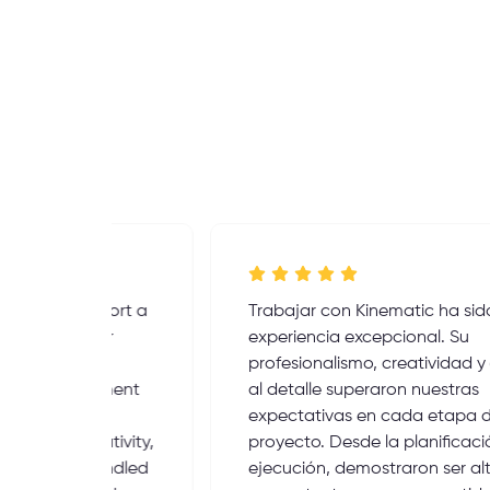
port a
Trabajar con Kinematic ha sido una
ur
experiencia excepcional. Su
profesionalismo, creatividad y atención
pment
al detalle superaron nuestras
expectativas en cada etapa del
tivity,
proyecto. Desde la planificación hasta la
handled
ejecución, demostraron ser altamente