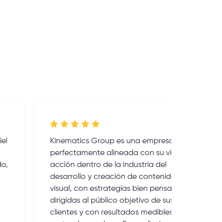
Kinematics Group es una empresa
We hir
perfectamente alineada con su visión y
video c
acción dentro de la industria del
clients
desarrollo y creación de contenido
expect
visual, con estrategias bien pensadas,
to fina
dirigidas al público objetivo de sus
demonst
clientes y con resultados medibles en el
and a s