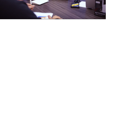
as bien, no se
egia, guion comercial