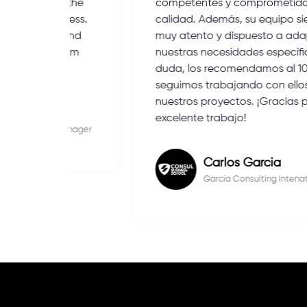
d the
competentes y comprometidos con la
ocess.
calidad. Además, su equipo siempre fue
 and
muy atento y dispuesto a adaptarse a
them
nuestras necesidades específicas. Sin
duda, los recomendamos al 100%, y
seguimos trabajando con ellos en
nuestros proyectos. ¡Gracias por su
excelente trabajo!
 Manager
Carlos Garcia
Garcia Consulting Intenational