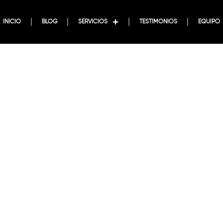
INICIO
BLOG
SERVICIOS
TESTIMONIOS
EQUIPO
A DE VENTAS QU
EN CLIENTES