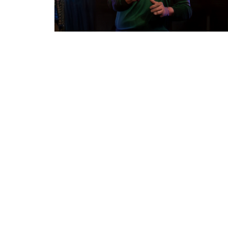
Tu producto p
En Kinematics Group,