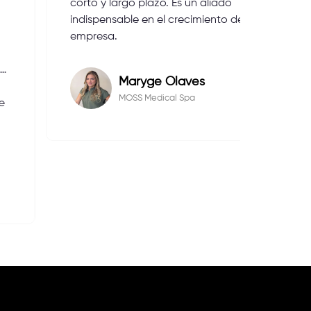
corto y largo plazo. Es un aliado
everyt
indispensable en el crecimiento de toda
highest
empresa.
Our cl
we loo
again i
Maryge Olaves
MOSS Medical Spa